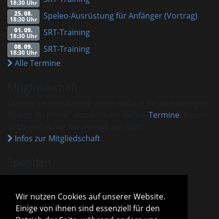
18:30 Uhr
25. 08.
Speleo-Ausrüstung für Anfänger (Vortrag)
18:30 Uhr
01. 09.
SRT-Training
18:30 Uhr
08. 09.
SRT-Training
18:30 Uhr
Alle Termine
Mitgliedschaft
Unsere Vereinsabende sowie weitere Veranstaltungen
findest du immer aktuell in der Rubrik
Termine
. Komm
doch vorbei, wir freuen uns auf dich!
Infos zur Mitgliedschaft
Spenden
VHM ist als gemeinnützig anerkannt.
Spenden und Beiträge sind mit dem aktuellen
Wir nutzen Cookies auf unserer Website.
Freistellungsbescheid steuerlich absetzbar.
Einige von ihnen sind essenziell für den
Sparda-Bank München
IBAN
DE13 7009 0500 0001 2800 15