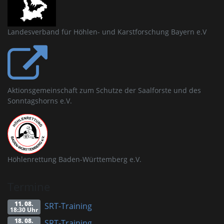
Landesverband für Höhlen- und Karstforschung Bayern e.V
Aktionsgemeinschaft zum Schutze der Saalforste und des
Sonntagshorns e.V.
Höhlenrettung Baden-Württemberg e.V.
Termine
11. 08.
SRT-Training
18:30 Uhr
18. 08.
SRT-Training