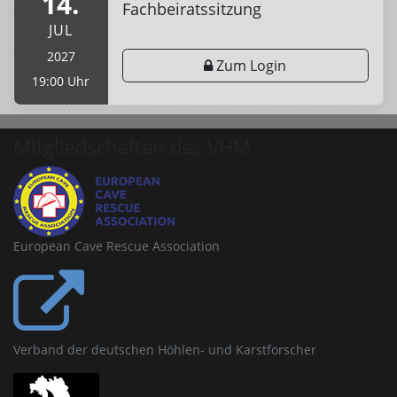
14.
Fachbeiratssitzung
JUL
2027
Zum Login
19:00 Uhr
Mitgliedschaften des VHM
European Cave Rescue Association
Verband der deutschen Höhlen- und Karstforscher