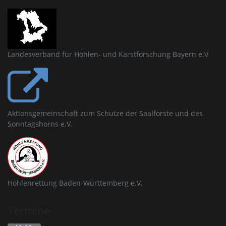
Landesverband für Höhlen- und Karstforschung Bayern e.V
Aktionsgemeinschaft zum Schutze der Saalforste und des
Sonntagshorns e.V.
Höhlenrettung Baden-Württemberg e.V.
Termine