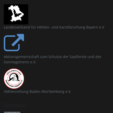
Landesverband für Höhlen- und Karstforschung Bayern e.V
Aktionsgemeinschaft zum Schutze der Saalforste und des
Sonntagshorns e.V.
Höhlenrettung Baden-Württemberg e.V.
Termine