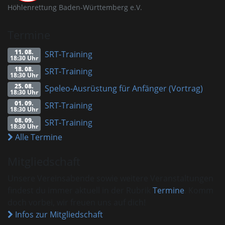
Höhlenrettung Baden-Württemberg e.V.
Termine
11. 08.
SRT-Training
18:30 Uhr
18. 08.
SRT-Training
18:30 Uhr
25. 08.
Speleo-Ausrüstung für Anfänger (Vortrag)
18:30 Uhr
01. 09.
SRT-Training
18:30 Uhr
08. 09.
SRT-Training
18:30 Uhr
Alle Termine
Mitgliedschaft
Unsere Vereinsabende sowie weitere Veranstaltungen
findest du immer aktuell in der Rubrik
Termine
. Komm
doch vorbei, wir freuen uns auf dich!
Infos zur Mitgliedschaft