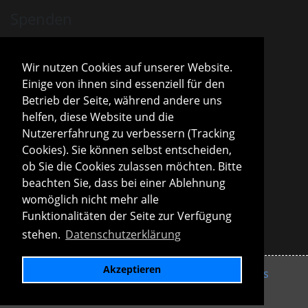
Spenden
VHM ist als gemeinnützig anerkannt.
Spenden und Beiträge sind mit dem aktuellen
Wir nutzen Cookies auf unserer Website.
Freistellungsbescheid steuerlich absetzbar.
Einige von ihnen sind essenziell für den
Sparda-Bank München
IBAN
DE13 7009 0500 0001 2800 15
Betrieb der Seite, während andere uns
BIC
GENODEF1S04
helfen, diese Website und die
Infos zu Spenden
Nutzererfahrung zu verbessern (Tracking
Cookies). Sie können selbst entscheiden,
Vorstand
ob Sie die Cookies zulassen möchten. Bitte
Roland Konopac
beachten Sie, dass bei einer Ablehnung
Erster Vorsitzender des Vorstandes
womöglich nicht mehr alle
Martina Lachmuth
Funktionalitäten der Seite zur Verfügung
Zweite Vorsitzende des Vorstandes
stehen.
Datenschutzerklärung
Infos zur Vereinsleitung
Akzeptieren
Impressum
Datenschutzerklärung
Links
Interner Bereich
English version