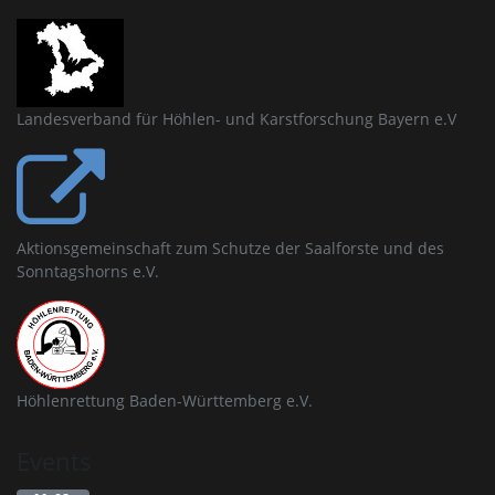
Landesverband für Höhlen- und Karstforschung Bayern e.V
Aktionsgemeinschaft zum Schutze der Saalforste und des
Sonntagshorns e.V.
Höhlenrettung Baden-Württemberg e.V.
Events