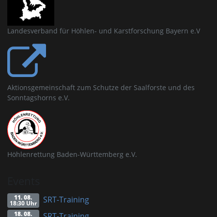
Landesverband für Höhlen- und Karstforschung Bayern e.V
Aktionsgemeinschaft zum Schutze der Saalforste und des
Sonntagshorns e.V.
Höhlenrettung Baden-Württemberg e.V.
Events
11. 08.
SRT-Training
18:30 Uhr
18. 08.
SRT-Training