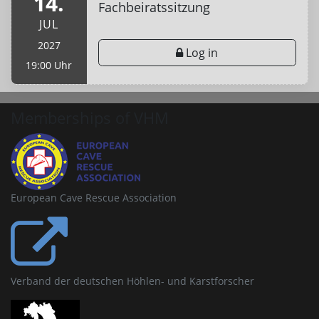
14.
Fachbeiratssitzung
JUL
2027
Log in
19:00 Uhr
Memberships of VHM
European Cave Rescue Association
Verband der deutschen Höhlen- und Karstforscher