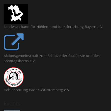
Landesverband für Höhlen- und Karstforschung Bayern e.V
Aktionsgemeinschaft zum Schutze der Saalforste und des
Sonntagshorns e.V.
Höhlenrettung Baden-Württemberg e.V.
Events