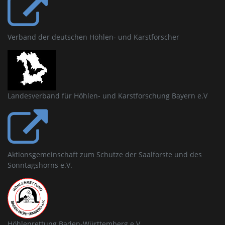
Verband der deutschen Höhlen- und Karstforscher
Landesverband für Höhlen- und Karstforschung Bayern e.V
Aktionsgemeinschaft zum Schutze der Saalforste und des
Sonntagshorns e.V.
Höhlenrettung Baden-Württemberg e.V.