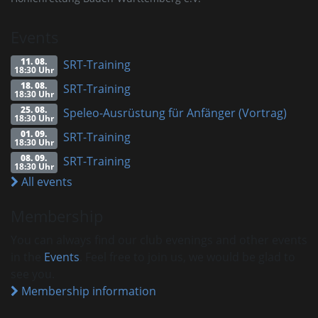
Events
11. 08.
SRT-Training
18:30 Uhr
18. 08.
SRT-Training
18:30 Uhr
25. 08.
Speleo-Ausrüstung für Anfänger (Vortrag)
18:30 Uhr
01. 09.
SRT-Training
18:30 Uhr
08. 09.
SRT-Training
18:30 Uhr
All events
Membership
You can always find our club evenings and other events
in the
Events
. Feel free to join us, we would be glad to
see you.
Membership information