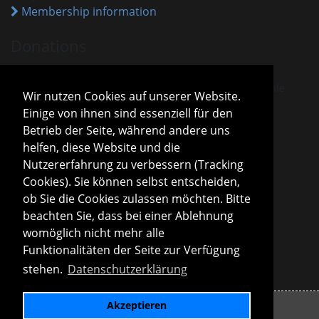
Membership information
Donations
VHM is recognised as a charitable association.
Donations and membership payments are tax-deductible
Wir nutzen Cookies auf unserer Website.
under the current tax exemption notice.
Einige von ihnen sind essenziell für den
Sparda-Bank München
IBAN
DE13 7009 0500 0001 2800 15
Betrieb der Seite, während andere uns
BIC
GENODEF1S04
helfen, diese Website und die
Donation information
Nutzererfahrung zu verbessern (Tracking
Cookies). Sie können selbst entscheiden,
Board
ob Sie die Cookies zulassen möchten. Bitte
Roland Konopac
beachten Sie, dass bei einer Ablehnung
First Chair of the Board
womöglich nicht mehr alle
Martina Lachmuth
Funktionalitäten der Seite zur Verfügung
Second Chair of the Board
stehen.
Datenschutzerklärung
Board information
Akzeptieren
Imprint
Privacy policy
Links