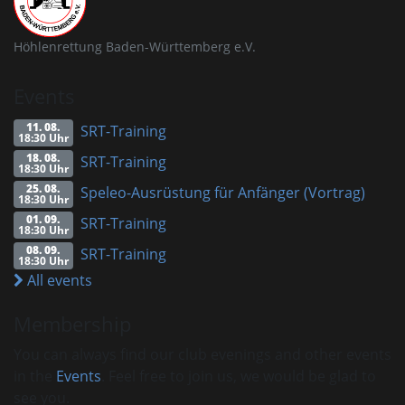
Höhlenrettung Baden-Württemberg e.V.
Events
11. 08.
SRT-Training
18:30 Uhr
18. 08.
SRT-Training
18:30 Uhr
25. 08.
Speleo-Ausrüstung für Anfänger (Vortrag)
18:30 Uhr
01. 09.
SRT-Training
18:30 Uhr
08. 09.
SRT-Training
18:30 Uhr
All events
Membership
You can always find our club evenings and other events
in the
Events
. Feel free to join us, we would be glad to
see you.