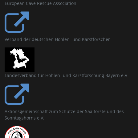
European Cave Rescue Association
Verband der deutschen Höhlen- und Karstforscher
Landesverband für Höhlen- und Karstforschung Bayern e.V
Aktionsgemeinschaft zum Schutze der Saalforste und des
Sonntagshorns e.V.