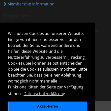
Membership information
Donations
VHM is recognised as a charitable association.
Donations and membership payments are tax-deductible
Wir nutzen Cookies auf unserer Website.
under the current tax exemption notice.
Einige von ihnen sind essenziell für den
Sparda-Bank München
IBAN
DE13 7009 0500 0001 2800 15
Betrieb der Seite, während andere uns
BIC
GENODEF1S04
helfen, diese Website und die
Donation information
Nutzererfahrung zu verbessern (Tracking
Cookies). Sie können selbst entscheiden,
Board
ob Sie die Cookies zulassen möchten. Bitte
Roland Konopac
beachten Sie, dass bei einer Ablehnung
First Chair of the Board
womöglich nicht mehr alle
Martina Lachmuth
Funktionalitäten der Seite zur Verfügung
Second Chair of the Board
stehen.
Datenschutzerklärung
Board information
Akzeptieren
Imprint
Privacy policy
Links