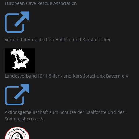
European Cave Rescue Association
Verband der deutschen Höhlen- und Karstforscher
Landesverband für Höhlen- und Karstforschung Bayern e.V
Aktionsgemeinschaft zum Schutze der Saalforste und des
Sonntagshorns e.V.