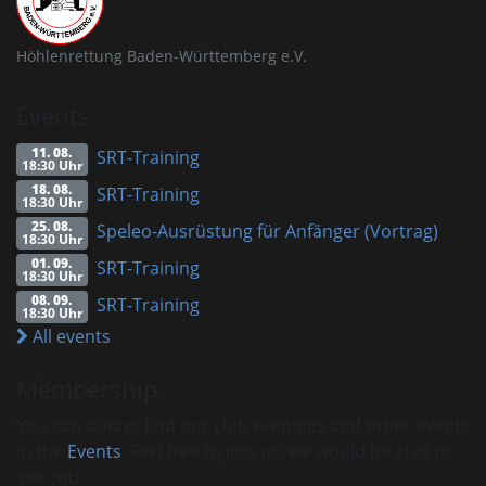
Höhlenrettung Baden-Württemberg e.V.
Events
11. 08.
SRT-Training
18:30 Uhr
18. 08.
SRT-Training
18:30 Uhr
25. 08.
Speleo-Ausrüstung für Anfänger (Vortrag)
18:30 Uhr
01. 09.
SRT-Training
18:30 Uhr
08. 09.
SRT-Training
18:30 Uhr
All events
Membership
You can always find our club evenings and other events
in the
Events
. Feel free to join us, we would be glad to
see you.