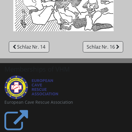
Schlaz Nr. 14
Schlaz Nr. 16
Memberships of VHM
European Cave Rescue Association