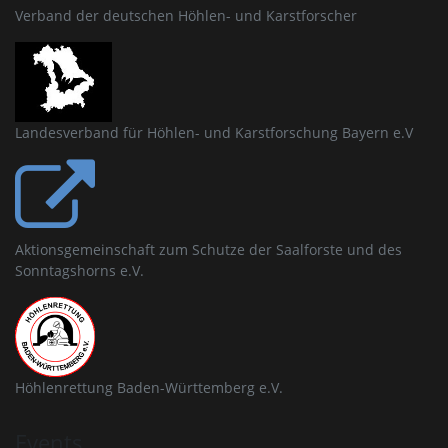
Verband der deutschen Höhlen- und Karstforscher
Landesverband für Höhlen- und Karstforschung Bayern e.V
Aktionsgemeinschaft zum Schutze der Saalforste und des
Sonntagshorns e.V.
Höhlenrettung Baden-Württemberg e.V.
Events