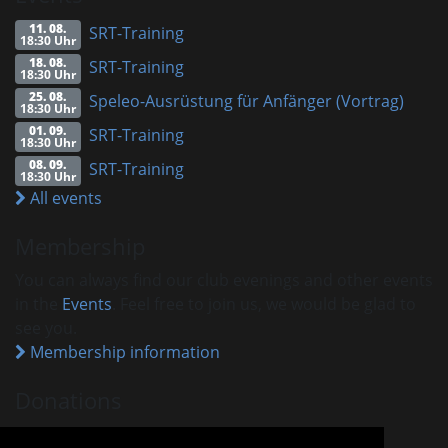
11. 08.
SRT-Training
18:30 Uhr
18. 08.
SRT-Training
18:30 Uhr
25. 08.
Speleo-Ausrüstung für Anfänger (Vortrag)
18:30 Uhr
01. 09.
SRT-Training
18:30 Uhr
08. 09.
SRT-Training
18:30 Uhr
All events
Membership
You can always find our club evenings and other events
in the
Events
. Feel free to join us, we would be glad to
see you.
Membership information
Donations
VHM is recognised as a charitable association.