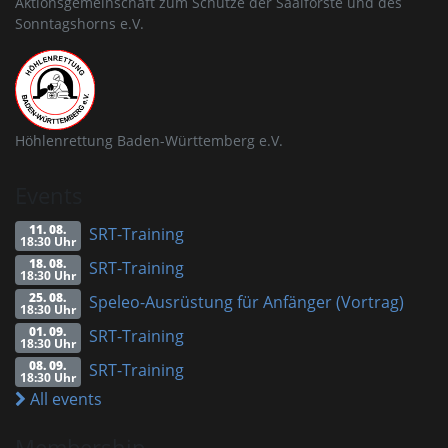
Aktionsgemeinschaft zum Schutze der Saalforste und des
Sonntagshorns e.V.
Höhlenrettung Baden-Württemberg e.V.
Events
11. 08.
SRT-Training
18:30 Uhr
18. 08.
SRT-Training
18:30 Uhr
25. 08.
Speleo-Ausrüstung für Anfänger (Vortrag)
18:30 Uhr
01. 09.
SRT-Training
18:30 Uhr
08. 09.
SRT-Training
18:30 Uhr
All events
Membership