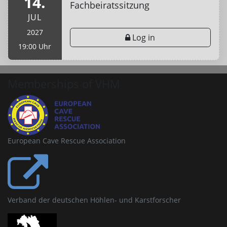
14.
Fachbeiratssitzung
JUL
2027
Log in
19:00 Uhr
Memberships of VHM
European Cave Rescue Association
Verband der deutschen Höhlen- und Karstforscher