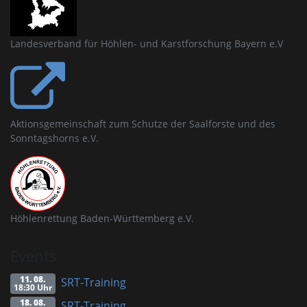
Landesverband für Höhlen- und Karstforschung Bayern e.V
Aktionsgemeinschaft zum Schutze der Saalforste und des
Sonntagshorns e.V.
Höhlenrettung Baden-Württemberg e.V.
Events
11. 08.
SRT-Training
18:30 Uhr
18. 08.
SRT-Training