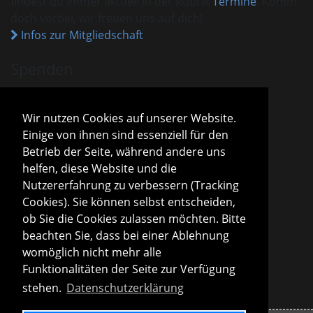
findest du immer aktuell in der Rubrik
Termine
. Komm
doch vorbei, wir freuen uns auf dich!
Infos zur Mitgliedschaft
Spenden
VHM ist als gemeinnützig anerkannt.
Spenden und Beiträge sind mit dem aktuellen
Wir nutzen Cookies auf unserer Website.
Freistellungsbescheid steuerlich absetzbar.
Einige von ihnen sind essenziell für den
Sparda-Bank München
IBAN
DE13 7009 0500 0001 2800 15
Betrieb der Seite, während andere uns
BIC
GENODEF1S04
helfen, diese Website und die
Infos zu Spenden
Nutzererfahrung zu verbessern (Tracking
Cookies). Sie können selbst entscheiden,
Vorstand
ob Sie die Cookies zulassen möchten. Bitte
Roland Konopac
beachten Sie, dass bei einer Ablehnung
Erster Vorsitzender des Vorstandes
womöglich nicht mehr alle
Martina Lachmuth
Funktionalitäten der Seite zur Verfügung
Zweite Vorsitzende des Vorstandes
stehen.
Datenschutzerklärung
Infos zur Vereinsleitung