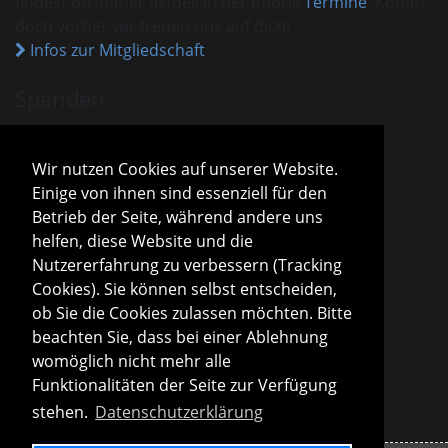
findest du immer aktuell in der Rubrik
Termine
. Komm
doch vorbei, wir freuen uns auf dich!
Infos zur Mitgliedschaft
Spenden
VHM ist als gemeinnützig anerkannt.
Spenden und Beiträge sind mit dem aktuellen
Wir nutzen Cookies auf unserer Website.
Freistellungsbescheid steuerlich absetzbar.
Einige von ihnen sind essenziell für den
Sparda-Bank München
IBAN
DE13 7009 0500 0001 2800 15
Betrieb der Seite, während andere uns
BIC
GENODEF1S04
helfen, diese Website und die
Infos zu Spenden
Nutzererfahrung zu verbessern (Tracking
Cookies). Sie können selbst entscheiden,
Vorstand
ob Sie die Cookies zulassen möchten. Bitte
Roland Konopac
beachten Sie, dass bei einer Ablehnung
Erster Vorsitzender des Vorstandes
womöglich nicht mehr alle
Martina Lachmuth
Funktionalitäten der Seite zur Verfügung
Zweite Vorsitzende des Vorstandes
stehen.
Datenschutzerklärung
Infos zur Vereinsleitung