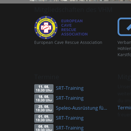
Mitgliedschaften des VHM
European Cave Rescue Association
Verban
Höhlen
Karstf
Termine
Mitg
Unser
11. 08.
SRT-Training
18:30 Uhr
weite
18. 08.
SRT-Training
du imm
18:30 Uhr
25. 08.
Termi
Speleo-Ausrüstung für Anfänger (Vortrag)
18:30 Uhr
freuen
01. 09.
SRT-Training
18:30 Uhr
08. 09.
SRT-Training
18:30 Uhr