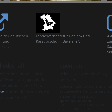
d der deutschen
Landesverband für Höhlen- und
Ak
- und
Karstforschung Bayern e.V
zu
orscher
Sa
So
liedschaft
Spenden
e Vereinsabende sowie
VHM ist als gemeinnützig
re Veranstaltungen findest
anerkannt.
er aktuell in der Rubrik
Spenden und Beiträge sind mi
aktuellen Freistellungsbeschei
ne
. Komm doch vorbei, wir
steuerlich absetzbar.
 uns auf dich!
Sparda-Bank München
IBAN
DE13 7009 0500 0001 2800 15
BIC
GENODEF1S04