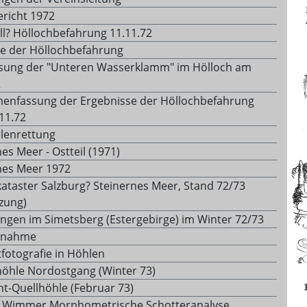
ericht 1972
ll? Höllochbefahrung 11.11.72
 der Höllochbefahrung
ung der "Unteren Wasserklamm" im Hölloch am
2
nfassung der Ergebnisse der Höllochbefahrung
11.72
lenrettung
es Meer - Ostteil (1971)
nes Meer 1972
ataster Salzburg? Steinernes Meer, Stand 72/73
tzung)
ngen im Simetsberg (Estergebirge) im Winter 72/73
ngnahme
htfotografie in Höhlen
höhle Nordostgang (Winter 73)
ht-Quellhöhle (Februar 73)
 Wimmer Morphometrische Schotteranalyse