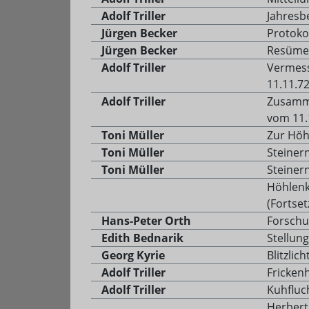
Adolf Triller
Jahresb
Jürgen Becker
Protoko
Jürgen Becker
Resümee
Adolf Triller
Vermess
11.11.7
Adolf Triller
Zusamme
vom 11.
Toni Müller
Zur Höh
Toni Müller
Steinern
Toni Müller
Steiner
Höhlenk
(Fortse
Hans-Peter Orth
Forschu
Edith Bednarik
Stellu
Georg Kyrie
Blitzlic
Adolf Triller
Fricken
Adolf Triller
Kuhfluc
Herbert