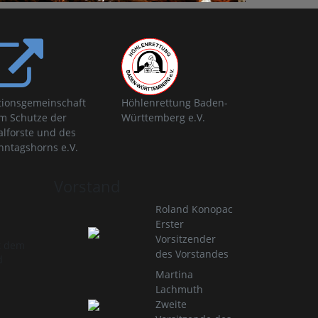
tionsgemeinschaft
Höhlenrettung Baden-
m Schutze der
Württemberg e.V.
alforste und des
nntagshorns e.V.
Vorstand
Roland Konopac
Erster
Vorsitzender
t dem
des Vorstandes
d
Martina
Lachmuth
Zweite