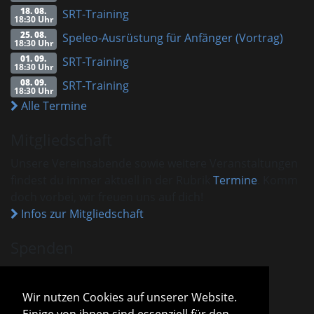
18. 08.
SRT-Training
18:30 Uhr
25. 08.
Speleo-Ausrüstung für Anfänger (Vortrag)
18:30 Uhr
01. 09.
SRT-Training
18:30 Uhr
08. 09.
SRT-Training
18:30 Uhr
Alle Termine
Mitgliedschaft
Unsere Vereinsabende sowie weitere Veranstaltungen
findest du immer aktuell in der Rubrik
Termine
. Komm
doch vorbei, wir freuen uns auf dich!
Infos zur Mitgliedschaft
Spenden
VHM ist als gemeinnützig anerkannt.
Spenden und Beiträge sind mit dem aktuellen
Wir nutzen Cookies auf unserer Website.
Freistellungsbescheid steuerlich absetzbar.