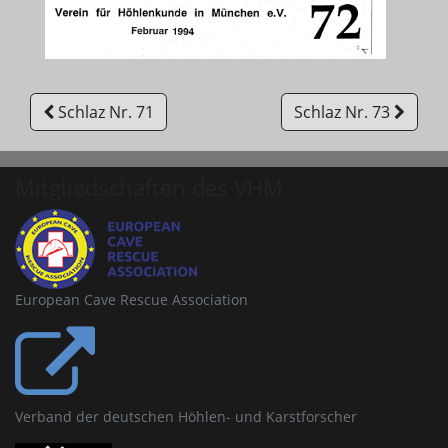
Schlaz Nr. 71
Schlaz Nr. 73
Mitgliedschaften des VHM
European Cave Rescue Association
Verband der deutschen Höhlen- und Karstforscher