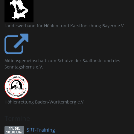
Landesverband für Höhlen- und Karstforschung Bayern e.V
Aktionsgemeinschaft zum Schutze der Saalforste und des
Sonntagshorns e.V.
Höhlenrettung Baden-Württemberg e.V.
Termine
11. 08.
SRT-Training
18:30 Uhr