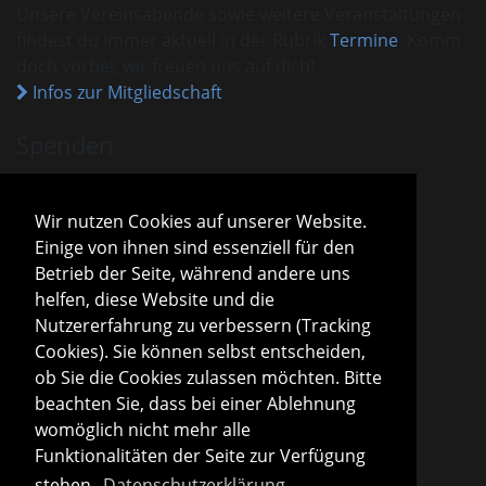
Unsere Vereinsabende sowie weitere Veranstaltungen
findest du immer aktuell in der Rubrik
Termine
. Komm
doch vorbei, wir freuen uns auf dich!
Infos zur Mitgliedschaft
Spenden
VHM ist als gemeinnützig anerkannt.
Spenden und Beiträge sind mit dem aktuellen
Wir nutzen Cookies auf unserer Website.
Freistellungsbescheid steuerlich absetzbar.
Einige von ihnen sind essenziell für den
Sparda-Bank München
IBAN
DE13 7009 0500 0001 2800 15
Betrieb der Seite, während andere uns
BIC
GENODEF1S04
helfen, diese Website und die
Infos zu Spenden
Nutzererfahrung zu verbessern (Tracking
Cookies). Sie können selbst entscheiden,
Vorstand
ob Sie die Cookies zulassen möchten. Bitte
Roland Konopac
beachten Sie, dass bei einer Ablehnung
Erster Vorsitzender des Vorstandes
womöglich nicht mehr alle
Martina Lachmuth
Funktionalitäten der Seite zur Verfügung
Zweite Vorsitzende des Vorstandes
stehen.
Datenschutzerklärung