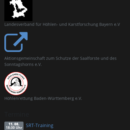
Landesverband für Höhlen- und Karstforschung Bayern e.V
Aktionsgemeinschaft zum Schutze der Saalforste und des
Sonntagshorns e.V.
Höhlenrettung Baden-Württemberg e.V.
Termine
11. 08.
SRT-Training
18:30 Uhr