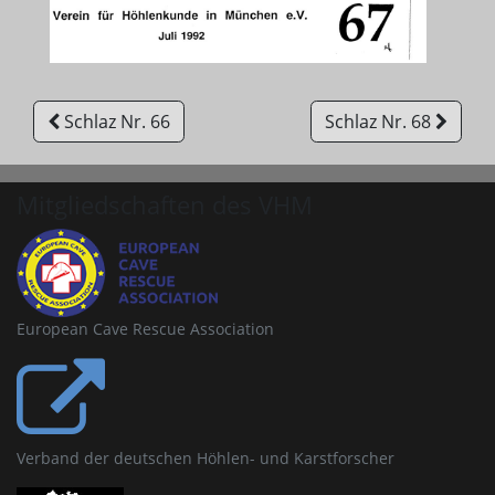
Schlaz Nr. 66
Schlaz Nr. 68
Mitgliedschaften des VHM
European Cave Rescue Association
Verband der deutschen Höhlen- und Karstforscher