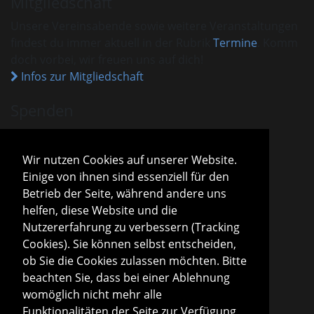
Mitgliedschaft
Unsere Vereinsabende sowie weitere Veranstaltungen
findest du immer aktuell in der Rubrik
Termine
. Komm
doch vorbei, wir freuen uns auf dich!
Infos zur Mitgliedschaft
Spenden
VHM ist als gemeinnützig anerkannt.
Spenden und Beiträge sind mit dem aktuellen
Wir nutzen Cookies auf unserer Website.
Freistellungsbescheid steuerlich absetzbar.
Einige von ihnen sind essenziell für den
Sparda-Bank München
IBAN
DE13 7009 0500 0001 2800 15
Betrieb der Seite, während andere uns
BIC
GENODEF1S04
helfen, diese Website und die
Infos zu Spenden
Nutzererfahrung zu verbessern (Tracking
Cookies). Sie können selbst entscheiden,
Vorstand
ob Sie die Cookies zulassen möchten. Bitte
Roland Konopac
beachten Sie, dass bei einer Ablehnung
Erster Vorsitzender des Vorstandes
womöglich nicht mehr alle
Martina Lachmuth
Funktionalitäten der Seite zur Verfügung