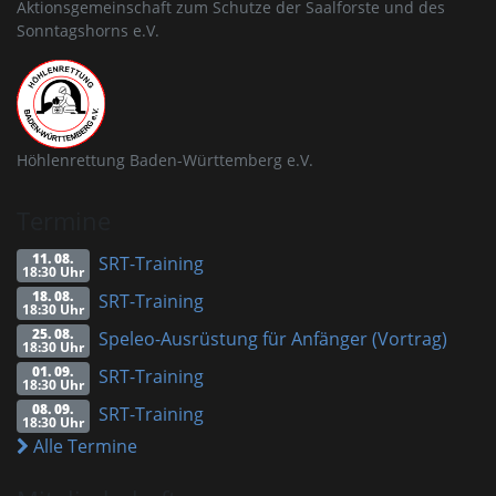
Aktionsgemeinschaft zum Schutze der Saalforste und des
Sonntagshorns e.V.
Höhlenrettung Baden-Württemberg e.V.
Termine
11. 08.
SRT-Training
18:30 Uhr
18. 08.
SRT-Training
18:30 Uhr
25. 08.
Speleo-Ausrüstung für Anfänger (Vortrag)
18:30 Uhr
01. 09.
SRT-Training
18:30 Uhr
08. 09.
SRT-Training
18:30 Uhr
Alle Termine