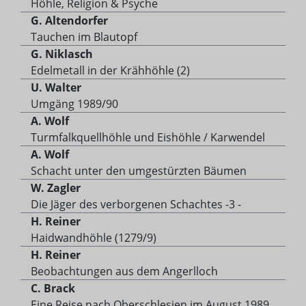
Höhle, Religion & Psyche
G. Altendorfer
Tauchen im Blautopf
G. Niklasch
Edelmetall in der Krähhöhle (2)
U. Walter
Umgäng 1989/90
A. Wolf
Turmfalkquellhöhle und Eishöhle / Karwendel
A. Wolf
Schacht unter den umgestürzten Bäumen
W. Zagler
Die Jäger des verborgenen Schachtes -3 -
H. Reiner
Haidwandhöhle (1279/9)
H. Reiner
Beobachtungen aus dem Angerlloch
C. Brack
Eine Reise nach Oberschlesien im August 1989