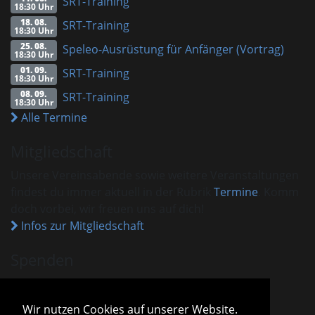
SRT-Training
18:30 Uhr
18. 08.
SRT-Training
18:30 Uhr
25. 08.
Speleo-Ausrüstung für Anfänger (Vortrag)
18:30 Uhr
01. 09.
SRT-Training
18:30 Uhr
08. 09.
SRT-Training
18:30 Uhr
Alle Termine
Mitgliedschaft
Unsere Vereinsabende sowie weitere Veranstaltungen
findest du immer aktuell in der Rubrik
Termine
. Komm
doch vorbei, wir freuen uns auf dich!
Infos zur Mitgliedschaft
Spenden
VHM ist als gemeinnützig anerkannt.
Spenden und Beiträge sind mit dem aktuellen
Wir nutzen Cookies auf unserer Website.