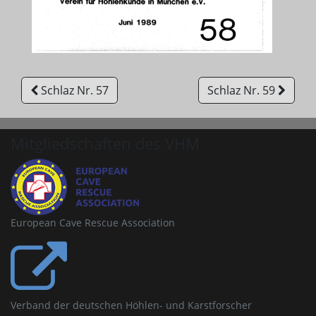
Schlaz Nr. 57
Schlaz Nr. 59
Mitgliedschaften des VHM
European Cave Rescue Association
Verband der deutschen Höhlen- und Karstforscher