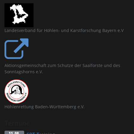
Landesverband für Höhlen- und Karstforschung Bayern e.V
Aktionsgemeinschaft zum Schutze der Saalforste und des
Sonntagshorns e.V.
Höhlenrettung Baden-Württemberg e.V.
Termine
11. 08.