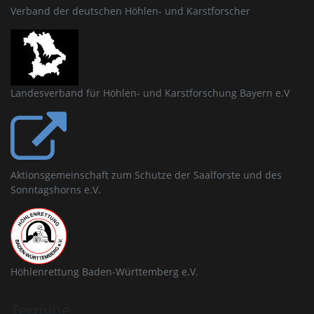
Verband der deutschen Höhlen- und Karstforscher
Landesverband für Höhlen- und Karstforschung Bayern e.V
Aktionsgemeinschaft zum Schutze der Saalforste und des
Sonntagshorns e.V.
Höhlenrettung Baden-Württemberg e.V.
Termine