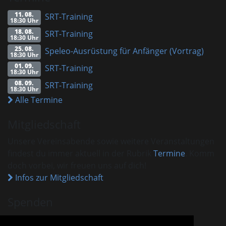
11. 08.
SRT-Training
18:30 Uhr
18. 08.
SRT-Training
18:30 Uhr
25. 08.
Speleo-Ausrüstung für Anfänger (Vortrag)
18:30 Uhr
01. 09.
SRT-Training
18:30 Uhr
08. 09.
SRT-Training
18:30 Uhr
Alle Termine
Mitgliedschaft
Unsere Vereinsabende sowie weitere Veranstaltungen
findest du immer aktuell in der Rubrik
Termine
. Komm
doch vorbei, wir freuen uns auf dich!
Infos zur Mitgliedschaft
Spenden
VHM ist als gemeinnützig anerkannt.