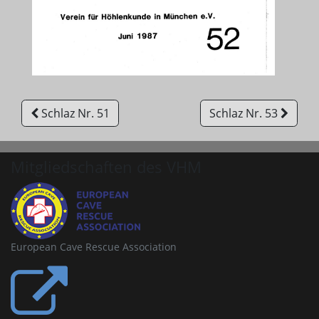
Schlaz Nr. 51
Schlaz Nr. 53
Mitgliedschaften des VHM
European Cave Rescue Association