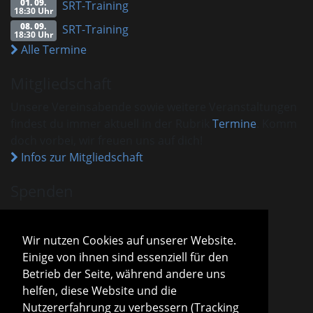
01. 09.
SRT-Training
18:30 Uhr
08. 09.
SRT-Training
18:30 Uhr
Alle Termine
Mitgliedschaft
Unsere Vereinsabende sowie weitere Veranstaltungen
findest du immer aktuell in der Rubrik
Termine
. Komm
doch vorbei, wir freuen uns auf dich!
Infos zur Mitgliedschaft
Spenden
VHM ist als gemeinnützig anerkannt.
Spenden und Beiträge sind mit dem aktuellen
Wir nutzen Cookies auf unserer Website.
Freistellungsbescheid steuerlich absetzbar.
Einige von ihnen sind essenziell für den
Sparda-Bank München
IBAN
DE13 7009 0500 0001 2800 15
Betrieb der Seite, während andere uns
BIC
GENODEF1S04
helfen, diese Website und die
Infos zu Spenden
Nutzererfahrung zu verbessern (Tracking