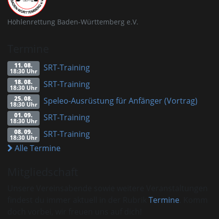
Höhlenrettung Baden-Württemberg e.V.
Termine
11. 08.
SRT-Training
18:30 Uhr
18. 08.
SRT-Training
18:30 Uhr
25. 08.
Speleo-Ausrüstung für Anfänger (Vortrag)
18:30 Uhr
01. 09.
SRT-Training
18:30 Uhr
08. 09.
SRT-Training
18:30 Uhr
Alle Termine
Mitgliedschaft
Unsere Vereinsabende sowie weitere Veranstaltungen
findest du immer aktuell in der Rubrik
Termine
. Komm
doch vorbei, wir freuen uns auf dich!