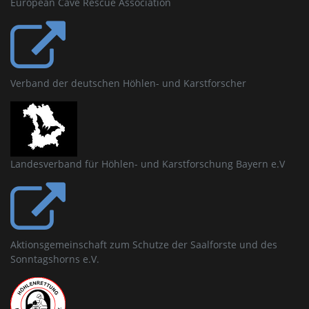
European Cave Rescue Association
Verband der deutschen Höhlen- und Karstforscher
Landesverband für Höhlen- und Karstforschung Bayern e.V
Aktionsgemeinschaft zum Schutze der Saalforste und des
Sonntagshorns e.V.