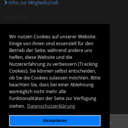
Infos zur Mitgliedschaft
Spenden
VHM ist als gemeinnützig anerkannt.
Spenden und Beiträge sind mit dem aktuellen
Wir nutzen Cookies auf unserer Website.
Freistellungsbescheid steuerlich absetzbar.
Einige von ihnen sind essenziell für den
Sparda-Bank München
IBAN
DE13 7009 0500 0001 2800 15
Betrieb der Seite, während andere uns
BIC
GENODEF1S04
helfen, diese Website und die
Infos zu Spenden
Nutzererfahrung zu verbessern (Tracking
Cookies). Sie können selbst entscheiden,
Vorstand
ob Sie die Cookies zulassen möchten. Bitte
Roland Konopac
beachten Sie, dass bei einer Ablehnung
Erster Vorsitzender des Vorstandes
womöglich nicht mehr alle
Martina Lachmuth
Funktionalitäten der Seite zur Verfügung
Zweite Vorsitzende des Vorstandes
stehen.
Datenschutzerklärung
Infos zur Vereinsleitung
Akzeptieren
Impressum
Datenschutzerklärung
Links