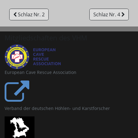
Schlaz Nr. 2
Schlaz Nr. 4
Mitgliedschaften des VHM
European Cave Rescue Association
Verband der deutschen Höhlen- und Karstforscher