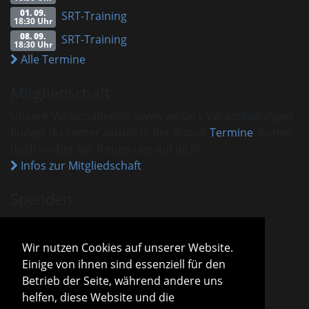
01. 09.
SRT-Training
18:30 Uhr
08. 09.
SRT-Training
18:30 Uhr
Alle Termine
Mitgliedschaft
Unsere Vereinsabende sowie weitere Veranstaltungen
findest du immer aktuell in der Rubrik
Termine
. Komm
doch vorbei, wir freuen uns auf dich!
Infos zur Mitgliedschaft
Spenden
VHM ist als gemeinnützig anerkannt.
Spenden und Beiträge sind mit dem aktuellen
Wir nutzen Cookies auf unserer Website.
Freistellungsbescheid steuerlich absetzbar.
Einige von ihnen sind essenziell für den
Sparda-Bank München
IBAN
DE13 7009 0500 0001 2800 15
Betrieb der Seite, während andere uns
BIC
GENODEF1S04
helfen, diese Website und die
Infos zu Spenden