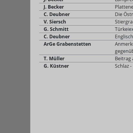
J. Becker
Plattene
C. Deubner
Die Öst
V. Siersch
Stiergra
G. Schmitt
Türkeie
C. Deubner
Englisch
ArGe Grabenstetten
Anmerku
gegenüb
T. Müller
Beitrag 
G. Küstner
Schlaz -