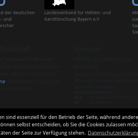
d der deutschen
Landesverband für Höhlen- und
Ak
- und
Karstforschung Bayern e.V
zu
orscher
Sa
So
liedschaft
Spenden
e Vereinsabende sowie
VHM ist als gemeinnützig
re Veranstaltungen findest
anerkannt.
er aktuell in der Rubrik
Spenden und Beiträge sind mi
aktuellen Freistellungsbeschei
ne
. Komm doch vorbei, wir
steuerlich absetzbar.
 uns auf dich!
Sparda-Bank München
IBAN
DE13 7009 0500 0001 2800 15
BIC
GENODEF1S04
s zur Mitgliedschaft
Infos zu Spenden
n sind essenziell für den Betrieb der Seite, während andere
können selbst entscheiden, ob Sie die Cookies zulassen möch
täten der Seite zur Verfügung stehen.
Datenschutzerklärun
Links
Interner Bereich
English version