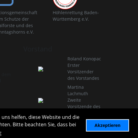
tionsgemeinschaft
Höhlenrettung Baden-
m Schutze der
Württemberg e.V.
alforste und des
nntagshorns e.V.
Vorstand
Roland Konopac
Erster
Vorsitzender
t dem
des Vorstandes
d
Martina
Lachmuth
Zweite
Vorsitzende des
Vorstandes
 uns helfen, diese Website und die
Infos zur Vereinsleitung
ten. Bitte beachten Sie, dass bei
Akzeptieren
g