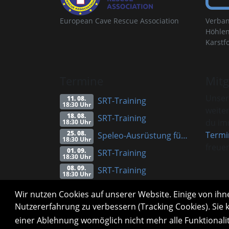
European Cave Rescue Association
Verban
Höhlen
Karstf
Termine
Mitg
Unser
11. 08.
SRT-Training
18:30 Uhr
weite
18. 08.
SRT-Training
du imm
18:30 Uhr
25. 08.
Termi
Speleo-Ausrüstung für Anfänger (Vortrag)
18:30 Uhr
freuen
01. 09.
SRT-Training
18:30 Uhr
08. 09.
SRT-Training
18:30 Uhr
Alle Termine
Info
Wir nutzen Cookies auf unserer Website. Einige von ihne
Nutzererfahrung zu verbessern (Tracking Cookies). Sie 
einer Ablehnung womöglich nicht mehr alle Funktionali
Impressum
Datenschutzerklärung