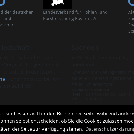
d der deutschen
Landesverband für Höhlen- und
Ak
- und
Karstforschung Bayern e.V
zu
orscher
Sa
So
liedschaft
Spenden
e Vereinsabende sowie
VHM ist als gemeinnützig
re Veranstaltungen findest
anerkannt.
er aktuell in der Rubrik
Spenden und Beiträge sind mi
aktuellen Freistellungsbeschei
ne
. Komm doch vorbei, wir
steuerlich absetzbar.
 uns auf dich!
Sparda-Bank München
IBAN
DE13 7009 0500 0001 2800 15
BIC
GENODEF1S04
s zur Mitgliedschaft
Infos zu Spenden
n sind essenziell für den Betrieb der Seite, während andere
können selbst entscheiden, ob Sie die Cookies zulassen möch
täten der Seite zur Verfügung stehen.
Datenschutzerklärun
Links
Interner Bereich
English version