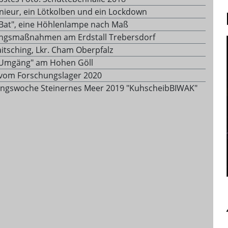
enieur, ein Lötkolben und ein Lockdown
tBat", eine Höhlenlampe nach Maß
ngsmaßnahmen am Erdstall Trebersdorf
aitsching, Lkr. Cham Oberpfalz
"Umgäng" am Hohen Göll
 vom Forschungslager 2020
ngswoche Steinernes Meer 2019 "KuhscheibBIWAK"