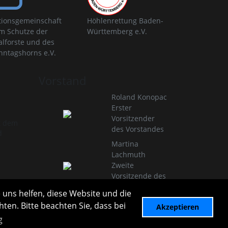
tionsgemeinschaft
Höhlenrettung Baden-
m Schutze der
Württemberg e.V.
alforste und des
nntagshorns e.V.
Vorstand
Roland Konopac
Erster
Vorsitzender
t dem
des Vorstandes
d
Martina
Lachmuth
Zweite
Vorsitzende des
Vorstandes
 uns helfen, diese Website und die
Infos zur Vereinsleitung
ten. Bitte beachten Sie, dass bei
Akzeptieren
g