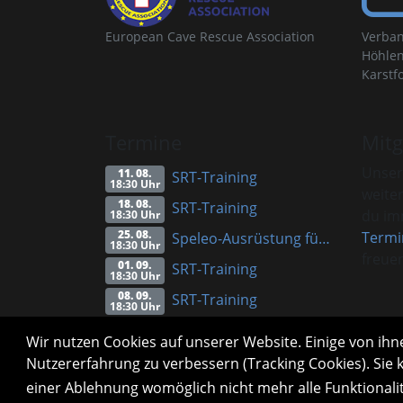
European Cave Rescue Association
Verban
Höhlen
Karstf
Termine
Mitg
Unser
11. 08.
SRT-Training
18:30 Uhr
weite
18. 08.
SRT-Training
du imm
18:30 Uhr
25. 08.
Termi
Speleo-Ausrüstung für Anfänger (Vortrag)
18:30 Uhr
freuen
01. 09.
SRT-Training
18:30 Uhr
08. 09.
SRT-Training
18:30 Uhr
Alle Termine
Info
Wir nutzen Cookies auf unserer Website. Einige von ihne
Nutzererfahrung zu verbessern (Tracking Cookies). Sie 
einer Ablehnung womöglich nicht mehr alle Funktionali
Impressum
Datenschutzerklärung