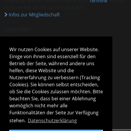
findest du immer aktuell in der Rubrik
Termine
. Komm
doch vorbei, wir freuen uns auf dich!
Infos zur Mitgliedschaft
Spenden
VHM ist als gemeinnützig anerkannt.
Spenden und Beiträge sind mit dem aktuellen
Wir nutzen Cookies auf unserer Website.
Freistellungsbescheid steuerlich absetzbar.
Einige von ihnen sind essenziell für den
Sparda-Bank München
IBAN
DE13 7009 0500 0001 2800 15
Betrieb der Seite, während andere uns
BIC
GENODEF1S04
helfen, diese Website und die
Infos zu Spenden
Nutzererfahrung zu verbessern (Tracking
Cookies). Sie können selbst entscheiden,
Vorstand
ob Sie die Cookies zulassen möchten. Bitte
Roland Konopac
beachten Sie, dass bei einer Ablehnung
Erster Vorsitzender des Vorstandes
womöglich nicht mehr alle
Martina Lachmuth
Funktionalitäten der Seite zur Verfügung
Zweite Vorsitzende des Vorstandes
stehen.
Datenschutzerklärung
Infos zur Vereinsleitung