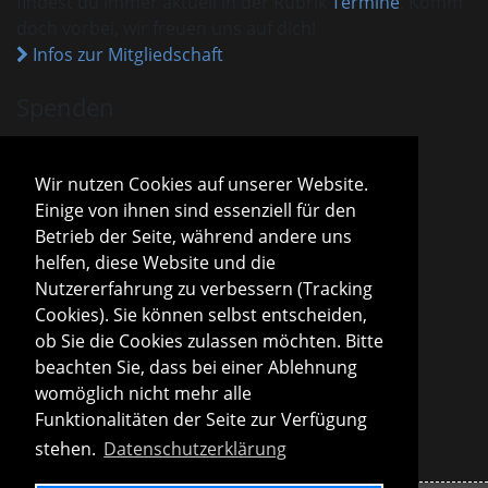
findest du immer aktuell in der Rubrik
Termine
. Komm
doch vorbei, wir freuen uns auf dich!
Infos zur Mitgliedschaft
Spenden
VHM ist als gemeinnützig anerkannt.
Spenden und Beiträge sind mit dem aktuellen
Wir nutzen Cookies auf unserer Website.
Freistellungsbescheid steuerlich absetzbar.
Einige von ihnen sind essenziell für den
Sparda-Bank München
IBAN
DE13 7009 0500 0001 2800 15
Betrieb der Seite, während andere uns
BIC
GENODEF1S04
helfen, diese Website und die
Infos zu Spenden
Nutzererfahrung zu verbessern (Tracking
Cookies). Sie können selbst entscheiden,
Vorstand
ob Sie die Cookies zulassen möchten. Bitte
Roland Konopac
beachten Sie, dass bei einer Ablehnung
Erster Vorsitzender des Vorstandes
womöglich nicht mehr alle
Martina Lachmuth
Funktionalitäten der Seite zur Verfügung
Zweite Vorsitzende des Vorstandes
stehen.
Datenschutzerklärung
Infos zur Vereinsleitung