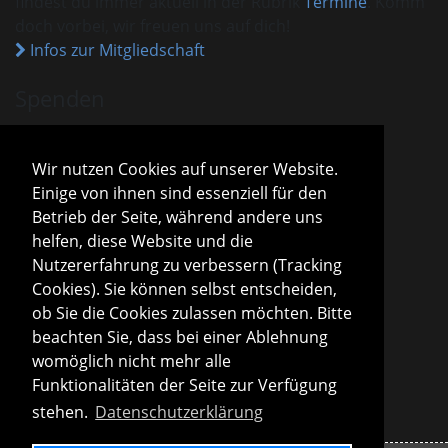
findest du immer aktuell in der Rubrik
Termine
. Komm
doch vorbei, wir freuen uns auf dich!
Infos zur Mitgliedschaft
Spenden
VHM ist als gemeinnützig anerkannt.
Spenden und Beiträge sind mit dem aktuellen
Wir nutzen Cookies auf unserer Website.
Freistellungsbescheid steuerlich absetzbar.
Einige von ihnen sind essenziell für den
Sparda-Bank München
IBAN
DE13 7009 0500 0001 2800 15
Betrieb der Seite, während andere uns
BIC
GENODEF1S04
helfen, diese Website und die
Infos zu Spenden
Nutzererfahrung zu verbessern (Tracking
Cookies). Sie können selbst entscheiden,
Vorstand
ob Sie die Cookies zulassen möchten. Bitte
Roland Konopac
beachten Sie, dass bei einer Ablehnung
Erster Vorsitzender des Vorstandes
womöglich nicht mehr alle
Martina Lachmuth
Funktionalitäten der Seite zur Verfügung
Zweite Vorsitzende des Vorstandes
stehen.
Datenschutzerklärung
Infos zur Vereinsleitung