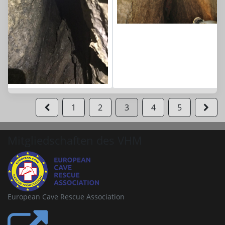
1
2
3
4
5
Mitgliedschaften des VHM
European Cave Rescue Association