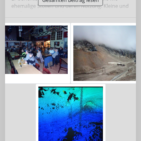
ehemalige Stollen und deren Nutzung. Kleine und
große natürliche Höhlen zwischen Lindau und
Berchtesgaden stehen unter Beobachtung.
Erschreckend zu sehen, wie sich der Gletscher am
Schneeferner zurückgezogen hat und somit den
Status "Gletscher" verloren hat.
Die Entwicklung der Eisschicht an der Eiskapelle
am Königsee steht unter ständiger Beobachtung
und Vermessung. Leider wird auch diese immer
kleiner und der Anteil an Schmelzwasser ist
beachtlich und lässt große Gesteinsbrocken
durchrutschen, die auf die Eisdecke fielen.
Mit Hilfe eines Laserscanns kann man die
Schneeschmelze sehr gut erkennen.
Es war ein sehr spannender und informativer
Abend, der allen sehr viel Spaß bereitete.