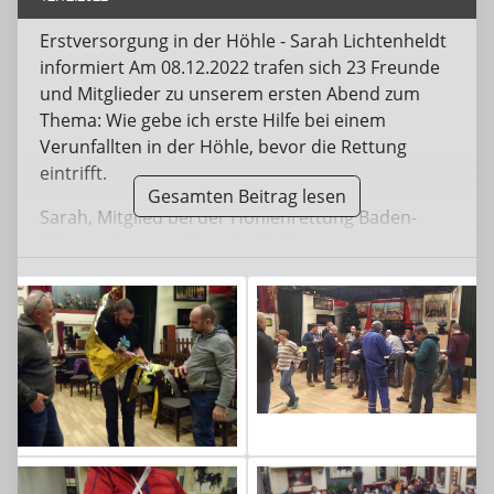
Erstversorgung in der Höhle - Sarah Lichtenheldt
informiert Am 08.12.2022 trafen sich 23 Freunde
und Mitglieder zu unserem ersten Abend zum
Thema: Wie gebe ich erste Hilfe bei einem
Verunfallten in der Höhle, bevor die Rettung
eintrifft.
Gesamten Beitrag lesen
Sarah, Mitglied bei der Höhlenrettung Baden-
Württemberg und bei der Salzburger
Höhlenrettung, gab uns eine Einführung, was
wichtig ist, um einem Verunfallten in der Höhle
mit minimaler Ausstattung erstversorgen zu
können. Zur Ausstattung zählen Mullbinden, eine
leichte Schiene, die flexibel in allen Richtungen
dem Körper angepasst werden kann, eine
Rettungsdecke, diverse Seile und auch
Sekundenkleber kann für die erste Hilfe dienlich
sein. Es wurde Arme geschient und fixiert,