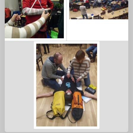
Rettungsdecken Körper wärmend eingesetzt um
dem Verunfallten in der Höhle nicht auskühlen zu
lassen, Köpfe ordnungsgemäß vom Helm befreit,
die danach richtig gelagert oder mit zwei
Schlufsäcken stabilisiert wurden.
Alle konnten an 'Fred' üben. So nannten wir die
Rettungspuppe, die uns die Freiwillige Feuerwehr
Krailling freundlicherweise zu Verfügung gestellt
hat. Wir bedanken uns an dieser Stelle noch
einmal ganz herzlich dafür.
Roy Lichtenheldt gab uns Knotenkunde. Welche
Knoten sind wichtig, Achter, Schmetterling,
Burlin, Mastwurf usw. Welche lösen sich nicht,
helfen mir als Trittschlaufe , als Abseilhilfe oder
dienen zur weiteren Sicherung. Auch hier wurde
viel mit Seilstücken und Karabiner probiert.
Zum Abschluss ließen wir uns alle die