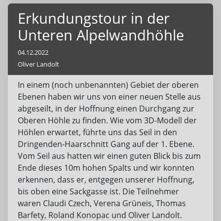
Geburtstagstorte schmecken. Herzlich Dank
Erkundungstour in der
Sarah, dass Du diesen Tag mit uns verbracht
Unteren Alpelwandhöhle
hast!
04.12.2022
Oliver Landolt
In einem (noch unbenannten) Gebiet der oberen
Ebenen haben wir uns von einer neuen Stelle aus
abgeseilt, in der Hoffnung einen Durchgang zur
Oberen Höhle zu finden. Wie vom 3D-Modell der
Höhlen erwartet, führte uns das Seil in den
Dringenden-Haarschnitt Gang auf der 1. Ebene.
Vom Seil aus hatten wir einen guten Blick bis zum
Ende dieses 10m hohen Spalts und wir konnten
erkennen, dass er, entgegen unserer Hoffnung,
bis oben eine Sackgasse ist. Die Teilnehmer
waren Claudi Czech, Verena Grüneis, Thomas
Barfety, Roland Konopac und Oliver Landolt.