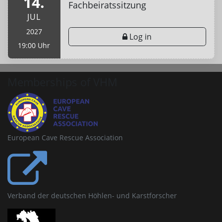
14.
Fachbeiratssitzung
JUL
2027
Log in
19:00 Uhr
Memberships of VHM
European Cave Rescue Association
Verband der deutschen Höhlen- und Karstforscher