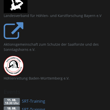
Landesverband für Höhlen- und Karstforschung Bayern e.V
Aktionsgemeinschaft zum Schutze der Saalforste und des
Sonntagshorns e.V.
Höhlenrettung Baden-Württemberg e.V.
Events
11. 08.
SRT-Training
18:30 Uhr
18. 08.
SRT-Training